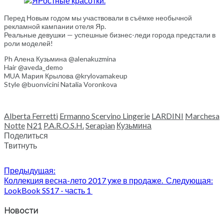
Перед Новым годом мы участвовали в съёмке необычной
рекламной кампании отеля Яр.
Реальные девушки — успешные бизнес-леди города предстали в
роли моделей!
Ph Алена Кузьмина @alenakuzmina
Hair @aveda_demo
MUA Мария Крылова @krylovamakeup
Style @buonvicini Natalia Voronkova
Alberta Ferretti
Ermanno Scervino Lingerie
LARDINI
Marchesa
Notte
N21
P.A.R.O.S.H.
Serapian
Кузьмина
Поделиться
Твитнуть
Предыдущая:
Коллекция весна-лето 2017 уже в продаже.
Следующая:
LookBook SS17 - часть 1
Новости