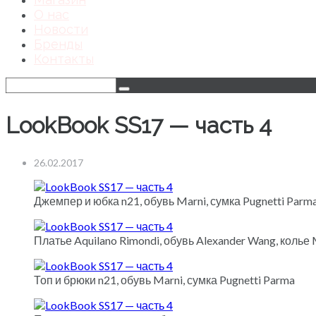
О нас
Новости
Бренды
Контакты
LookBook SS17 — часть 4
26.02.2017
Джемпер и юбка n21, обувь Marni, сумка Pugnetti Parm
Платье Aquilano Rimondi, обувь Alexander Wang, колье Ma
Топ и брюки n21, обувь Marni, сумка Pugnetti Parma