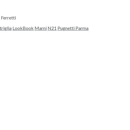
Ferretti
riglia
LookBook
Marni
N21
Pugnetti Parma